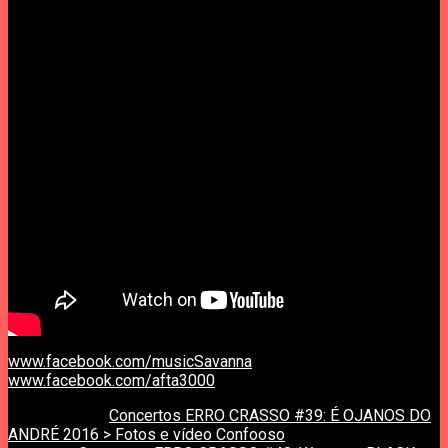
www.facebook.com/musicSavanna
www.facebook.com/afta3000
previous post
Concertos ERRO CRASSO #39: É OJANOS DO
ANDRÉ 2016 > Fotos e vídeo Confooso