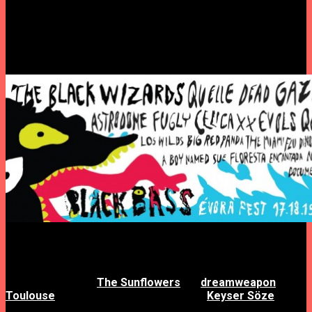
projectos musicais, entre bandas e djs da cena
psych/garage/rock, de Portugal e Espanha.
Este ano a outra novidade é a introdução de uma rubrica de
cinema documental, no Auditório Soror Mariana, com curadoria
do realizador Eduardo Morais.
Antes do festival haverá noites Warm-Up Black Bass, e
Coimbra não podia fugir a esta pura festa. No dia 12 de
Novembro, em parceria com a ERRO CRASSO, o Aqui Base
Tango acolherá os
The Sunflowers
, os
dreamweapon
e os
Toulouse
, e ainda um after com djset de
Keyser Söze
.