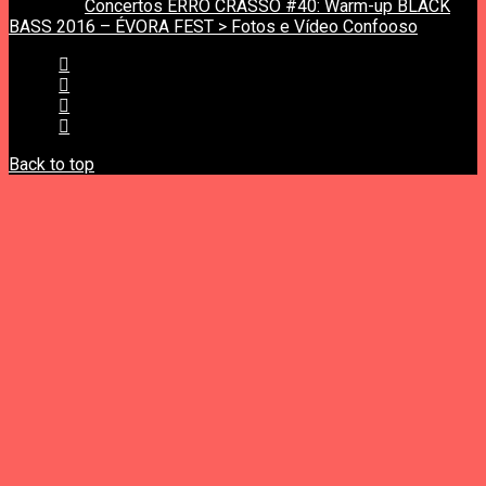
next post
Concertos ERRO CRASSO #40: Warm-up BLACK
BASS 2016 – ÉVORA FEST > Fotos e Vídeo Confooso
Back to top