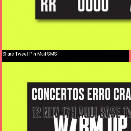
Share
Tweet
Pin
Mail
SMS