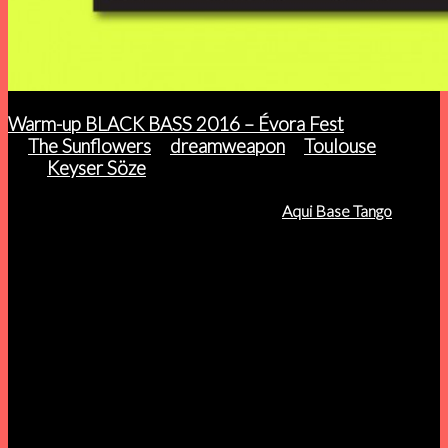
Warm-up BLACK BASS 2016 – Évora Fest
c/
The Sunflowers
+
dreamweapon
+
Toulouse
.
After
com
Keyser Söze
djset
Sábado 12 Novembro, a partir das 17H,
Aqui Base Tango
,
Coimbra
A edição 2016 BLACK BASS irá acontecer em Évora, nos
próximos dias 17, 18 e 19 de Novembro.
A 17 de Novembro será o arranque desta 3ª edição do
BB2016 e terá lugar na Sociedade Harmonia Eborense. Os
restantes dias, 18 e 19 de Novembro terão lugar no já habitual
salão da SOIR-Joaquim António D’Aguiar.
Ao longo destes 3 dias podemos contar com mais de 20