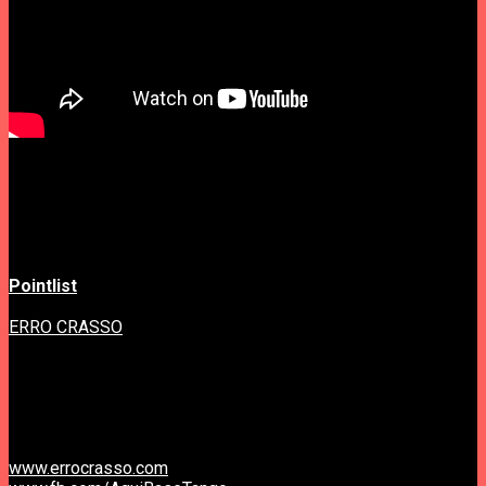
Além de Coimbra, os Warm-Up andarão por Lisboa –
Sabotage, Portalegre – CAEP, Viana do Castelo – Centro
Histórico Bar e Alcobaça – Associação Apedriz Abesra, nos
dia 3, 4, 5 e 11 de Novembro, respectivamente.
A produção e organização do BB 2016 estará a cargo da
Pointlist
.
A festa warm-up em Coimbra é uma co-produção
Pointlist
+
ERRO CRASSO
/////////////////////////////////
Sábado, 12 Novembro, 17h
Bilhete: 5 euros
Entrada livre para crianças menores de 6 anos.
Aqui Base Tango, Rua Venâncio Rodrigues nº 8, Coimbra
www.errocrasso.com