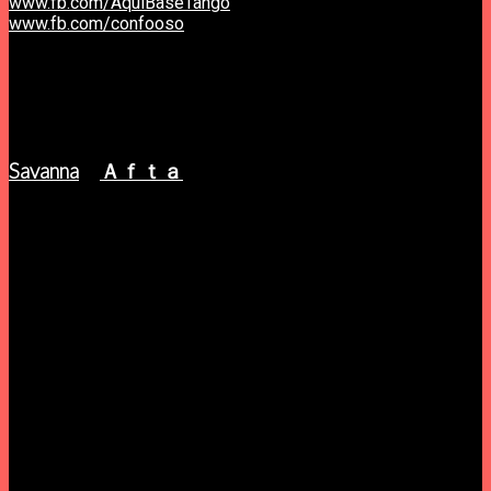
www.fb.com/AquiBaseTango
www.fb.com/confooso
////////////////////////////////
Concertos Erro Crasso.
Tudo não passou de um lamentável desastre.
Próxima data:
Savanna
+
Ａｆｔａ
27 Novembro, 17H, Aqui Base Tango