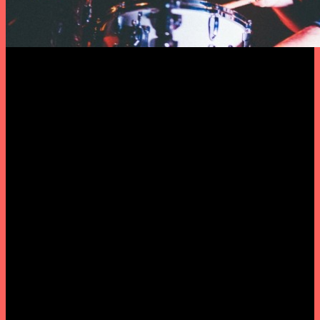
Texto in PÚBLICO
Fotografias por Tiago da Cunha
Contamos com eles para, juntos em fraterna irmandade,
celebrarmos o primeiro aniversário dos Concertos ERRO
CRASSO.