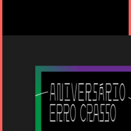
com Filho da Mãe e Ricardo
Martins + Exposição Confooso
+ discaria RR/Confooso