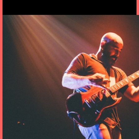
nos Papaya que partilha com Bráulio Amado e Óscar Silva
(Jibóia).