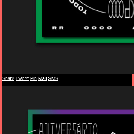
Share
Tweet
Pin
Mail
SMS