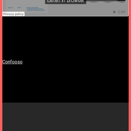
À Noite ● A partir das 23h
XPOOO Confooso + RR e Confooso a passar discaria
no Aqui Base Tango
Além do concerto de Filho da Mãe e Ricardo Martins, a
Confooso
vai expor todo o trabalho que desenvolveu durante
este intenso ano, mostrando-nos os seus incríveis cartazes,
fotografias e vídeos. Uma XPOOOO de luxo, portanto. À noite,
o dancefloor será pequeno para abraçar tão doce selvajaria.
Para gáudio da turba, o ERRO CRASSO e a Confooso
passarão música. Espera-se que gotas de suor pinguem do
tecto. À antiga ♥