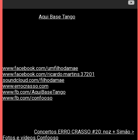
Sábado dia 5 no
Aqui Base Tango
em Coimbra.
Considerem-se convidados.
/////////////////////////////////
Sábado, 5 Dezembro, 17h
Bilhete: 5 euros
Entrada livre para crianças menores de 6 anos.
Aqui Base Tango, Rua Venâncio Rodrigues nº 8, Coimbra
www.facebook.com/umfilhodamae
www.facebook.com/ricardo.martins.37201
soundcloud.com/filhodamae
www.errocrasso.com
www.fb.com/AquiBaseTango
www.fb.com/confooso
////////////////////////////////
Concertos Erro Crasso.
Tudo não passou de um lamentável desastre.
previous post
Concertos ERRO CRASSO #20: noz + Simão >
Fotos e vídeos Confooso