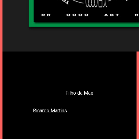
À Tarde ● 17h
Filho da Mãe e Ricardo Martins
Antes de Rui Carvalho nos surgir de guitarra clássica nas
mãos para extrair, assinando
Filho da Mãe
, novos sons e
novas tensões da guitarra clássica, conhecíamo-lo, por
exemplo, como guitarrista dos catárticos e explosivos If Lucy
Fell. Quanto a
Ricardo Martins
, baterista de ataque
irrepreensível, descobrimo-lo nos Lobster, nome justamente
celebrado e acarinhado no rock exploratório português da
última década. Ouvimo-lo depois, entre uma série de outras
actividades, no projecto NOZ, ao lado Bernardo Palmeirim, ou