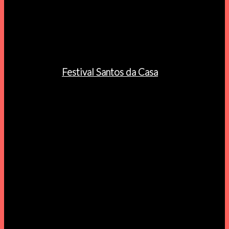
Tudo não passou de um lamentável desastre.
Próxima data:
Domingo, 3 Abril, 17H
Evols
[Integrado no
Festival Santos da Casa
]