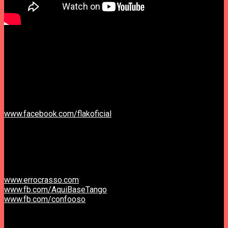
FLAK (vozes e guitarras) apresenta um espectáculo,
acompanhado por Zé Guilherme Vasconcelos Dias (teclas,
sintetizadores
e segundas vozes) com reportório completo
que abrangerá as diversas fases da sua carreira, incluindo
temas dos seus dois discos a solo e dos Rádio Macau,
novas composições e ainda temas de outros projectos
mantidos em paralelo por FLAK ao longo dos anos.
www.facebook.com/
flakoficial
//////////////////////////
///////
Domingo, 3 Abril, 17h
Bilhete: 4 euros
Entrada livre para crianças menores de 6 anos.
Aqui Base Tango, Rua Venâncio Rodrigues nº 8, Coimbra
www.errocrasso.com
www.fb.com/AquiBaseTango
www.fb.com/confooso
//////////////////////////
//////
Concertos Erro Crasso.