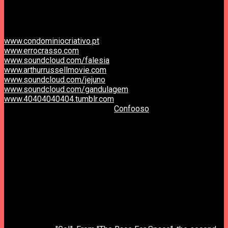
– Coimbra
Reservas pelo email@condominiocriativo.pt e 239 090 515
Links
www.condominiocriativo.pt
www.errocrasso.com
www.soundcloud.com/falesia
www.arthurrussellmovie.com
www.soundcloud.com/jejuno
www.soundcloud.com/gandulagem
www.40404040404.tumblr.com
Vídeo, cartaz e fotografias por
Confooso
.
/////////////////////////////////
Concertos ERRO CRASSO.
Tudo não passou de um lamentável desastre.
Próximo concerto:
Sábado, 21 Março, 18H
Daily Misconceptions
www.dailymisconceptions.net