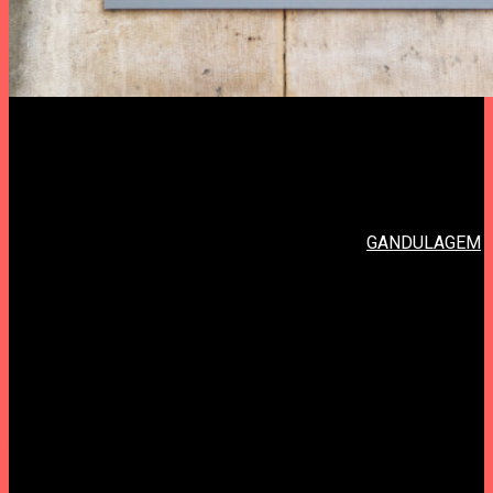
ERRO CRASSO convida GANDULAGEM
Curadoria Nuno Afonso (ZDB / Vice / Mescla Sonora)
No âmbito do ciclo de concertos na Casa das Artes Bissaya
Barreto, em Coimbra, organizado pelo ERRO CRASSO, a
curadoria da próxima sessão será entregue a
GANDULAGEM
,
alter-ego de Nuno Afonso. Para além da sua actuação no fim
da sessão, estarão igualmente presentes outros artistas por
si convidados. Entre as 16h00 e as 21h20 de dia 7 de março,
o espaço transforma-se numa incursão audiovisual mestiça.
Concertos, dj sets e manipulação de imagem em tempo real
são algumas das coordenadas do programa que coincidirá
com o lançamento de uma nova mixtape.
////////////////////////////////////////////////
16h30 » Falésia / concerto