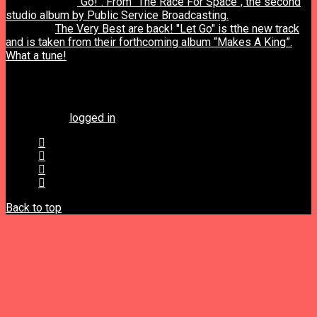
previous post
"Go!". From "The Race For Space", the second
studio album by Public Service Broadcasting.
next post
The Very Best are back! "Let Go" is tthe new track
and is taken from their forthcoming album “Makes A King”.
What a tune!
Leave a Reply
You must be
logged in
to post a comment.
Back to top