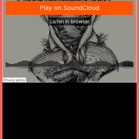
Durante todo o evento: visuais a cargo de IVOIV.
////////////////////////////////////////////////
Sábado, 7 Mar, 16h
Bilhete: 5 Euros
Entrada livre para crianças menores de 6 anos.
O evento tem início à hora marcada.
Casa das Artes Bissaya Barreto – Avenida Sá da Bandeira, 83