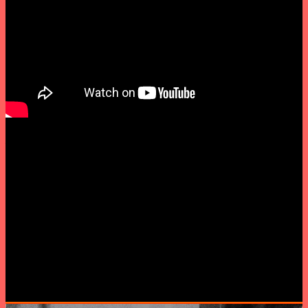
////////////////////////////////////////////////
19h30 » JEJUNO / concerto
JEJUNO, nome artístico de Sara Rafael, é portadora de uma
electrónica anímica, feita e contrafeita a escassa luz, cria um
espaço mental de conteúdo multi-referencial e esparso. Ao
chamamento de elementos da cultura popular sob o filtro do
psicadelismo, acrescente-se a torrente de convulsões e
ritmos, dispostos em algum caos organizado de ouvido
posto na melodia. Um olhar desfocado, mas convictamente
apaixonado, sobre a realidade – e o tudo o que se encontra
para além dela.