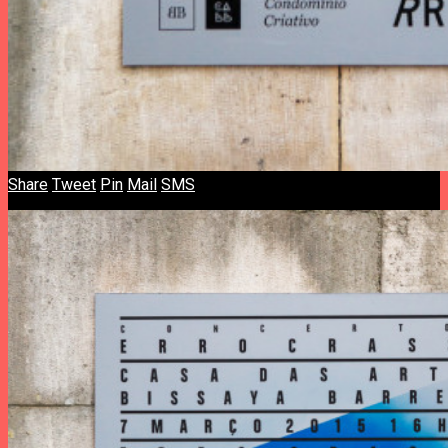
Share
Tweet
Pin
Mail
SMS