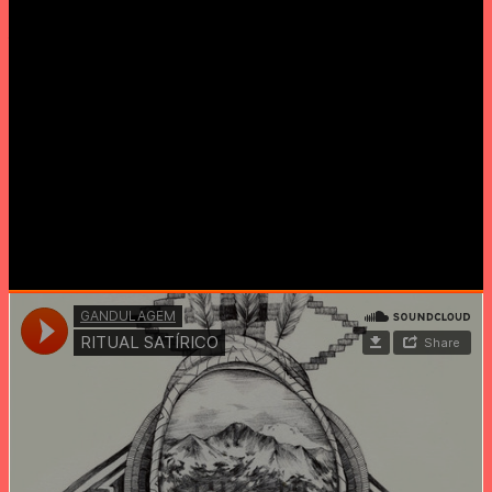
////////////////////////////////////////////////
20:00 » GANDULAGEM / live act-dj set
Partindo de uma linguagem audiovisual (existente e
sugerida), GANDULAGEM opera na esfera da nova música de
dança urbana numa fusão eclética, experimental e
celebratória. Da electrónica abstracta ao rap, dos ecos de
grime até ao minimalismo do footwork , a reconfiguração
permanente dos sons ancestrais de África unem os vértices
deste híbrido sonoro. Com três mixtapes editadas online e
uma estreia no palco do Musicbox no verão de 2013, é a vez
de Coimbra acolher o projecto em constante mutação.