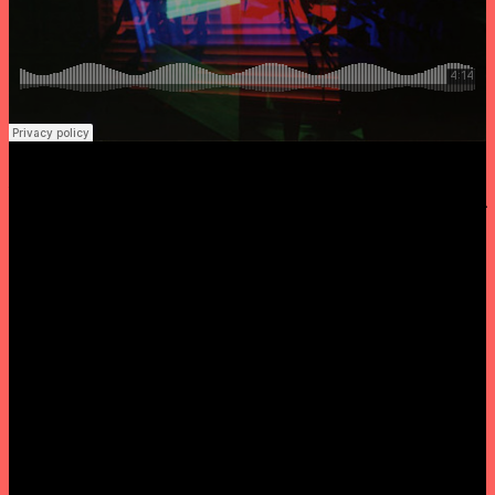
////////////////////////////////////////////////
17h00 » Projecção do filme documentário “Wild Combination: A
Portrait of Arthur Russell”
O cineasta Matt Wolf assina aqui um grandioso retrato da
vida e obra de um dos mais originais, prolíferos e influentes
músicos na nossa actualidade. Durante finais da década de
70 e ao longo da seguinte, moveu-se entre inúmeros géneros
onde se incluem a disco, a pop ambiental, o rock
experimental ou até a canção folk fazendo da versatibilidade
um dom natural. Deixou na história da música popular marcos
essenciais como World Of Echo, obra-prima absoluta para
gerações sequentes. Neste filme é dada a conhecer a sua
identidade mais intíma a partir de imagens inéditas e
contando com depoimentos de convidados de luxo como