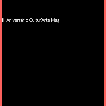
Próximo concerto:
Domingo, 11 Outubro, 17h
III Aniversário Cultur’Arte Mag
MEDEIROS/LUCAS + Daniel Catarino