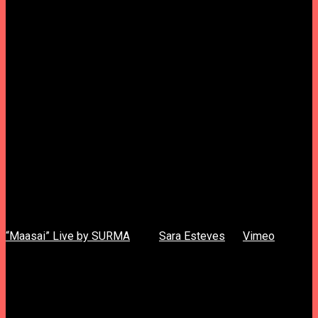
“Maasai” Live by SURMA
from
Sara Esteves
on
Vimeo
.
Quando está a trabalhar no estúdio em forma de PC, procura
esquecer as influências de St. Vincent, The Acid, Grouper e
Darkside para se concentrar na sua própria estética, entre o
noise e o experimental, com loops e reverbs à vontade do
momento.