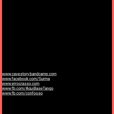
A voz é também consequência das aulas na Travessa da
Galé, entre recordações de concertos fumarentos e
memórias do futuro. “Quero que o pessoal entre num mundo à
parte. Queria experimentar algo novo e tentar inovar. Decidi
arriscar”.
texto adaptado de Preguiça Magazine.
/////////////////////////////////
Sábado, 26 Setembro, 17h
Bilhete: 5 Euros
Entrada livre para crianças menores de 6 anos.
Na esplanada do Aqui Base Tango, Rua Venâncio Rodrigues
nº 8, Coimbra
www.cavestory.bandcamp.com
www.facebook.com/Surma
www.errocrasso.com
www.fb.com/AquiBaseTango
www.fb.com/confooso
////////////////////////////////
Concertos Erro Crasso.
Tudo não passou de um lamentável desastre.