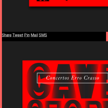
Share
Tweet
Pin
Mail
SMS