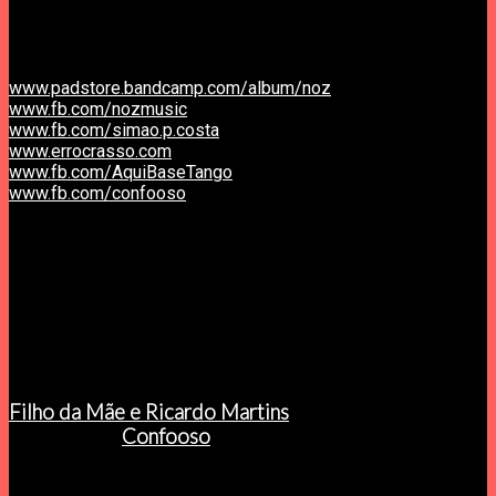
Aqui Base Tango, Rua Venâncio Rodrigues nº 8, Coimbra
Concertos ERRO CRASSO
www.padstore.bandcamp.com/album/noz
www.fb.com/nozmusic
www.fb.com/simao.p.costa
www.errocrasso.com
www.fb.com/AquiBaseTango
www.fb.com/confooso
////////////////////////////////
Concertos Erro Crasso.
Tudo não passou de um lamentável desastre.
Próximo concerto:
ANIVERSÁRIO ERRO CRASSO
Sábado, 5 Dezembro, 17h + noite
Filho da Mãe e Ricardo Martins
+ Exposição
Confooso
+ dj set ERRO CRASSO