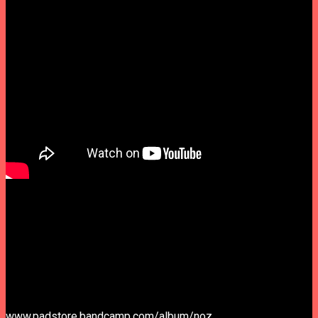
Bernardo Palmeirim fundou The Grey Blues Bend (2003-
2005), e mais tarde em 2008, iniciou com a sua irmã
Madalena os nome comum, projecto acústico de canções
originais em português.
Ricardo Martins é parte dos Cangarra, Adorno, Papaya e mais
um par de bandas. Passou ainda pelos I Had Plans, Asneira e
o duo guitarra/bateria Lobster.
“NOZ²” está disponível para escuta integral em
www.padstore.bandcamp.com/album/noz