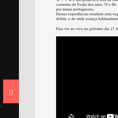
correntes de Fusão dos anos 70 e 80
por temas portugueses.
Destas experiências resultam uma exp
define, e de onde avança habitualmen
Para ver ao vivo no próximo dia 27 