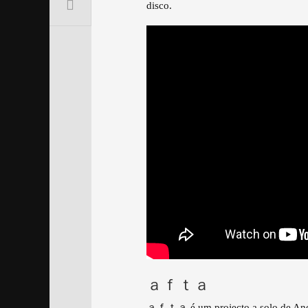
disco.
ａｆｔａ
ａｆｔａ é um projecto a solo de André 