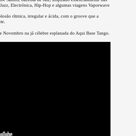
, Jazz, Electrónica, Hip-Hop e algumas viagens Vaporwave
losão rítmica, irregular e ácida, com o groove que a
te.
de Novembro na já célebre esplanada do Aqui Base Tango.