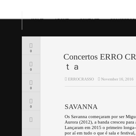
HOME
ABOUT
CONTACT
CONCERTOS
0
Concertos ERRO 
ｔａ
0
ERROCRASSO
November 16, 2016
0
SAVANNA
0
Os Savanna começaram por ser Miguel
Aurora (2012), a banda cresceu para 
Lançaram em 2015 o primeiro longa-
por aí em tudo o que é sala e festiv