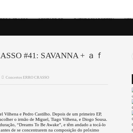
 ERRO CRASSO
MIXTAPE RR
BATHROOM POETRY
NEW
CRASSO #41: SAVANNA + ａｆ
Concertos ERRO CRASSO
 Vilhena e Pedro Castilho. Depois de um primeiro EP,
acolher o irmão de Miguel, Tiago Vilhena, e Diogo Sousa.
duração, “Dreams To Be Awake”, e têm andado a tocá-lo
al, antes de se concentrarem na composição do próximo